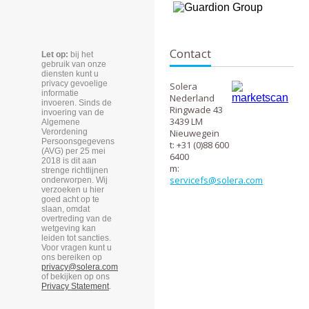
Contact
Let op:
bij het
gebruik van onze
diensten kunt u
privacy gevoelige
Solera
informatie
Nederland
invoeren. Sinds de
Ringwade 43
invoering van de
3439 LM
Algemene
Verordening
Nieuwegein
Persoonsgegevens
t: +31 (0)88 600
(AVG) per 25 mei
6400
2018 is dit aan
m:
strenge richtlijnen
servicefs@solera.com
onderworpen. Wij
verzoeken u hier
goed acht op te
slaan, omdat
overtreding van de
wetgeving kan
leiden tot sancties.
Voor vragen kunt u
ons bereiken op
privacy@solera.com
of bekijken op ons
Privacy Statement
.